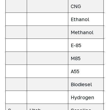
CNG
0
Ethanol
0
Methanol
0
E-85
0
M85
0
A55
0
Biodiesel
0
Hydrogen
0