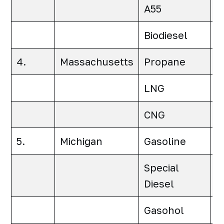
A55
0
Biodiesel
0
4.
Massachusetts
Propane
0
LNG
0
CNG
0
5.
Michigan
Gasoline
0
Special
0
Diesel
Gasohol
0