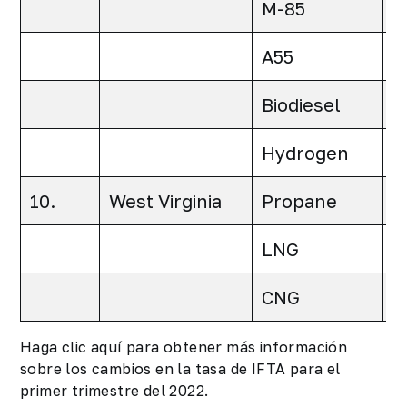
M-85
0
A55
0
Biodiesel
0
Hydrogen
0
10.
West Virginia
Propane
0
LNG
0
CNG
0
Haga clic aquí para obtener más información
sobre los cambios en la tasa de IFTA para el
primer trimestre del 2022.