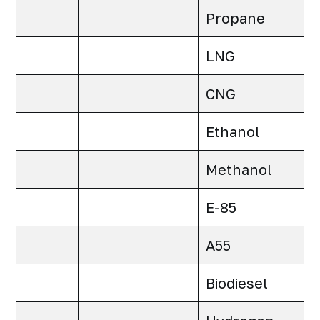
Propane
0
LNG
0
CNG
0
Ethanol
0
Methanol
0
E-85
0
A55
0
Biodiesel
0