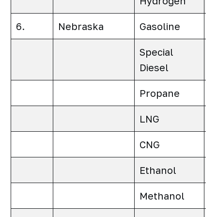
Hydrogen
0
6.
Nebraska
Gasoline
0
Special
0
Diesel
Propane
0
LNG
0
CNG
0
Ethanol
0
Methanol
0