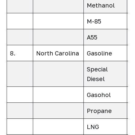
Methanol
0
M-85
0
A55
0
8.
North Carolina
Gasoline
0
Special
0
Diesel
Gasohol
0
Propane
0
LNG
0