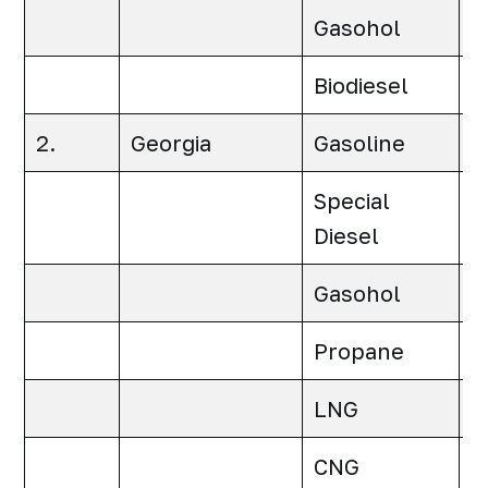
Gasohol
0
Biodiesel
0
2.
Georgia
Gasoline
0
Special
0
Diesel
Gasohol
0
Propane
0
LNG
0
CNG
0