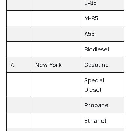
E-85
0
M-85
0
A55
0
Biodiesel
0
7.
New York
Gasoline
0
Special
0
Diesel
Propane
0
Ethanol
0