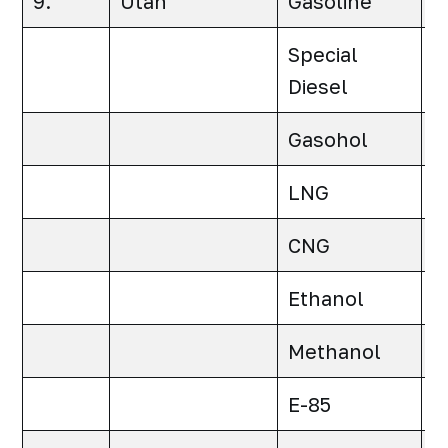
9.
Utah
Gasoline
0
Special
0
Diesel
Gasohol
0
LNG
0
CNG
0
Ethanol
0
Methanol
0
E-85
0