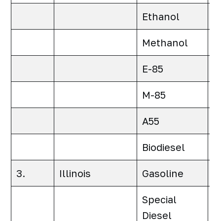
Ethanol
0
Methanol
0
E-85
0
M-85
0
A55
0
Biodiesel
0
3.
Illinois
Gasoline
0
Special
0
Diesel