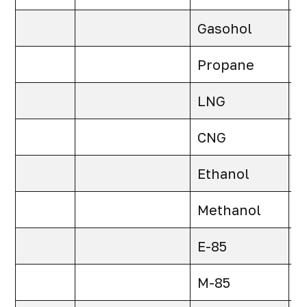
Gasohol
0
Propane
0
LNG
0
CNG
0
Ethanol
0
Methanol
0
E-85
0
M-85
0