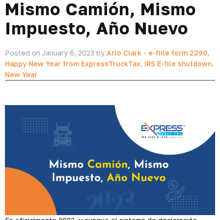
Mismo Camión, Mismo
Impuesto, Año Nuevo
Posted on January 6, 2023 by
Arlo Clark
-
e-fiile form 2290
,
Happy New Year from ExpressTruckTax
,
IRS E-file shutdown
,
New Year