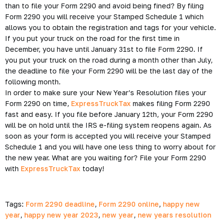
than to file your Form 2290 and avoid being fined? By filing
Form 2290 you will receive your Stamped Schedule 1 which
allows you to obtain the registration and tags for your vehicle.
If you put your truck on the road for the first time in
December, you have until January 31st to file Form 2290. If
you put your truck on the road during a month other than July,
the deadline to file your Form 2290 will be the last day of the
following month.
In order to make sure your New Year’s Resolution files your
Form 2290 on time,
ExpressTruckTax
makes filing Form 2290
fast and easy. If you file before January 12th, your Form 2290
will be on hold until the IRS e-filing system reopens again. As
soon as your form is accepted you will receive your Stamped
Schedule 1 and you will have one less thing to worry about for
the new year. What are you waiting for? File your Form 2290
with
ExpressTruckTax
today!
Tags:
Form 2290 deadline
,
Form 2290 online
,
happy new
year
,
happy new year 2023
,
new year
,
new years resolution