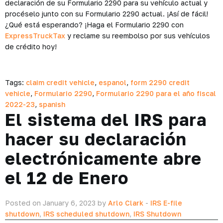
declaración de su Formulario 2290 para su vehículo actual y
procéselo junto con su Formulario 2290 actual. ¡Así de fácil!
¿Qué está esperando? ¡Haga el Formulario 2290 con
ExpressTruckTax
y reclame su reembolso por sus vehículos
de crédito hoy!
Tags:
claim credit vehicle
,
espanol
,
form 2290 credit
vehicle
,
Formulario 2290
,
Formulario 2290 para el año fiscal
2022-23
,
spanish
El sistema del IRS para
hacer su declaración
electrónicamente abre
el 12 de Enero
Posted on January 6, 2023 by
Arlo Clark
-
IRS E-file
shutdown
,
IRS scheduled shutdown
,
IRS Shutdown