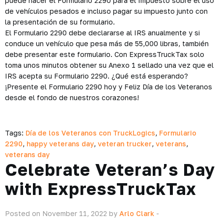
puede hacer el Formulario 2290 para el Impuesto sobre el uso
de vehículos pesados ​​e incluso pagar su impuesto junto con
la presentación de su formulario.
El Formulario 2290 debe declararse al IRS anualmente y si
conduce un vehículo que pesa más de 55,000 libras, también
debe presentar este formulario. Con ExpressTruckTax solo
toma unos minutos obtener su Anexo 1 sellado una vez que el
IRS acepta su Formulario 2290. ¿Qué está esperando?
¡Presente el Formulario 2290 hoy y Feliz Día de los Veteranos
desde el fondo de nuestros corazones!
Tags:
Día de los Veteranos con TruckLogics
,
Formulario
2290
,
happy veterans day
,
veteran trucker
,
veterans
,
veterans day
Celebrate Veteran’s Day
with ExpressTruckTax
Posted on November 11, 2022 by
Arlo Clark
-