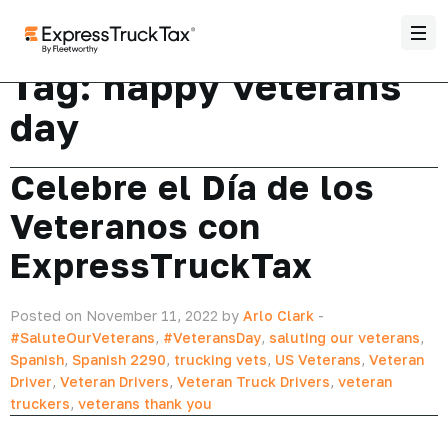
Tag:
happy veterans
day
Celebre el Día de los
Veteranos con
ExpressTruckTax
Posted on November 11, 2022 by
Arlo Clark
-
#SaluteOurVeterans
,
#VeteransDay
,
saluting our veterans
,
Spanish
,
Spanish 2290
,
trucking vets
,
US Veterans
,
Veteran
Driver
,
Veteran Drivers
,
Veteran Truck Drivers
,
veteran
truckers
,
veterans thank you