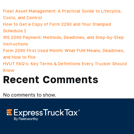
Fleet Asset Management: A Practical Guide to Lifecycle,
Costs, and Control
How to Get a Copy of Form 2290 and Your Stamped
Schedule 1
IRS 2290 Payment: Methods, Deadlines, and Step-by-Step
Instructions
Form 2290 First Used Month: What FUM Means, Deadlines,
and How to File
HVUT FAQ’s: Key Terms & Definitions Every Trucker Should
Know
Recent Comments
No comments to show.