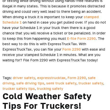
or texting while driving without using hands-free features is
illegal in many states. This is because it promotes distracted
driving and could very well lead to there being an accident.
When driving a truck it is important to keep your
stamped
Schedule 1
on hand in case you get pulled over. If you do not
have your Schedule 1 in your truck then there is a good
chance that you will receive a ticket or be penalized. In order
to keep this from happening you must
E-file Form 2290
. The
best way to do this is with ExpressTruckTax. With
ExpressTruckTax, you can file your
Form 2290
with ease and
receive your stamped Schedule 1 in minutes. What are you
waiting for? File Form 2290 with ExpressTruckTax today!
Tags:
driver safety
,
expresstrucktax
,
Form 2290
,
safe
driving
,
safe driving tips
,
semi truck safety
,
trucker safety
,
trucker safety tips
,
trucking safety
Cold Weather Safety
Tips For Truckers!