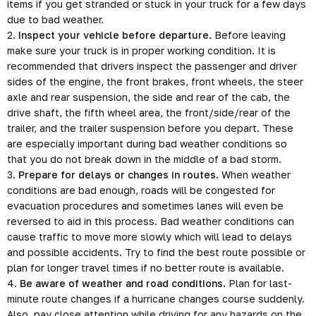
items if you get stranded or stuck in your truck for a few days
due to bad weather.
2.
Inspect your vehicle before departure.
Before leaving
make sure your truck is in proper working condition. It is
recommended that drivers inspect the passenger and driver
sides of the engine, the front brakes, front wheels, the steer
axle and rear suspension, the side and rear of the cab, the
drive shaft, the fifth wheel area, the front/side/rear of the
trailer, and the trailer suspension before you depart. These
are especially important during bad weather conditions so
that you do not break down in the middle of a bad storm.
3.
Prepare for delays or changes in routes.
When weather
conditions are bad enough, roads will be congested for
evacuation procedures and sometimes lanes will even be
reversed to aid in this process. Bad weather conditions can
cause traffic to move more slowly which will lead to delays
and possible accidents. Try to find the best route possible or
plan for longer travel times if no better route is available.
4.
Be aware of weather and road conditions.
Plan for last-
minute route changes if a hurricane changes course suddenly.
Also, pay close attention while driving for any hazards on the