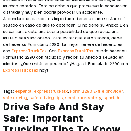
muchos estados. Esto se debe a que promueve la conducción
distraída y muy bien podría provocar un accidente.
Al conducir un camión, es importante tener a mano su Anexo 1
sellado en caso de que lo detengan. Si no tiene su Anexo 1 en
su camión, existe una buena posibilidad de que reciba una
multa o sea sancionado. Para evitar que esto suceda, debe
de hacer su Formulario 2290. La mejor manera de hacerlo es
con
ExpressTruckTax
. Con
ExpressTruckTax
, puede hacer su
Formulario 2290 con facilidad y recibir su Anexo 1 sellado en
minutos. ¿Qué estás esperando? ¡Haga el Formulario 2290 con
ExpressTruckTax
hoy!
Tags:
espanol
,
expresstrucktax
,
Form 2290 E-file provider
,
safe driving
,
safe driving tips
,
semi truck safety
,
spanish
Drive Safe And Stay
Safe: Important
Trucking Tips To Know