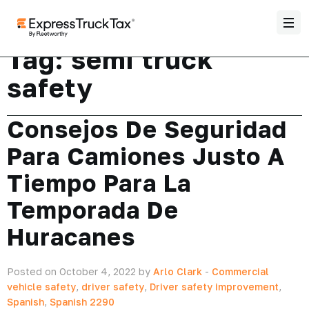
Tag:
semi truck
safety
Consejos De Seguridad
Para Camiones Justo A
Tiempo Para La
Temporada De
Huracanes
Posted on October 4, 2022 by
Arlo Clark
-
Commercial
vehicle safety
,
driver safety
,
Driver safety improvement
,
Spanish
,
Spanish 2290