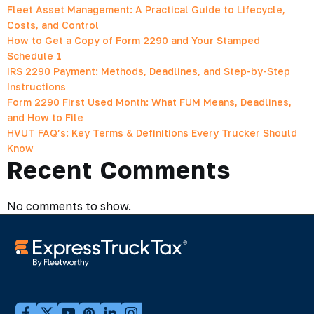
Fleet Asset Management: A Practical Guide to Lifecycle,
Costs, and Control
How to Get a Copy of Form 2290 and Your Stamped
Schedule 1
IRS 2290 Payment: Methods, Deadlines, and Step-by-Step
Instructions
Form 2290 First Used Month: What FUM Means, Deadlines,
and How to File
HVUT FAQ’s: Key Terms & Definitions Every Trucker Should
Know
Recent Comments
No comments to show.