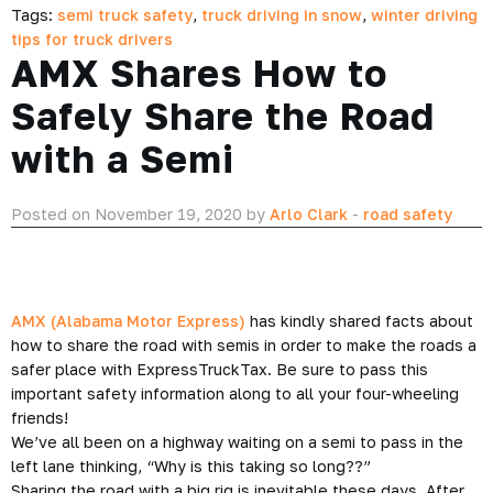
Tags:
semi truck safety
,
truck driving in snow
,
winter driving
tips for truck drivers
AMX Shares How to
Safely Share the Road
with a Semi
Posted on November 19, 2020 by
Arlo Clark
-
road safety
AMX (Alabama Motor Express)
has kindly shared facts about
how to share the road with semis in order to make the roads a
safer place with ExpressTruckTax. Be sure to pass this
important safety information along to all your four-wheeling
friends!
We’ve all been on a highway waiting on a semi to pass in the
left lane thinking, “Why is this taking so long??”
Sharing the road with a big rig is inevitable these days. After