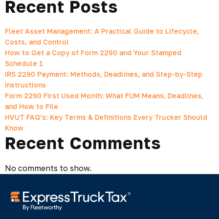
Recent Posts
Fleet Asset Management: A Practical Guide to Lifecycle,
Costs, and Control
How to Get a Copy of Form 2290 and Your Stamped
Schedule 1
IRS 2290 Payment: Methods, Deadlines, and Step-by-Step
Instructions
Form 2290 First Used Month: What FUM Means, Deadlines,
and How to File
HVUT FAQ’s: Key Terms & Definitions Every Trucker Should
Know
Recent Comments
No comments to show.