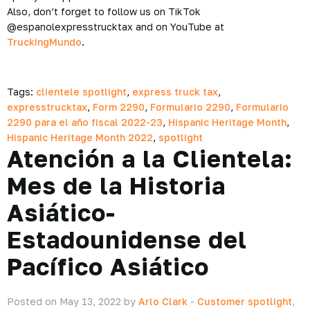
Also, don’t forget to follow us on TikTok
@espanolexpresstrucktax and on YouTube at
TruckingMundo
.
Tags:
clientele spotlight
,
express truck tax
,
expresstrucktax
,
Form 2290
,
Formulario 2290
,
Formulario
2290 para el año fiscal 2022-23
,
Hispanic Heritage Month
,
Hispanic Heritage Month 2022
,
spotlight
Atención a la Clientela:
Mes de la Historia
Asiático-
Estadounidense del
Pacífico Asiático
Posted on May 13, 2022 by
Arlo Clark
-
Customer spotlight
,