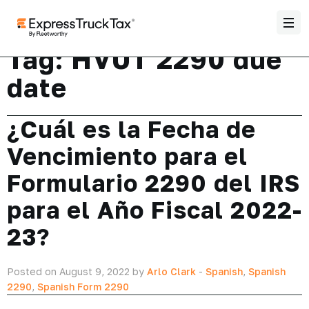
Tag:
HVUT 2290 due
date
¿Cuál es la Fecha de
Vencimiento para el
Formulario 2290 del IRS
para el Año Fiscal 2022-
23?
Posted on August 9, 2022 by
Arlo Clark
-
Spanish
,
Spanish
2290
,
Spanish Form 2290