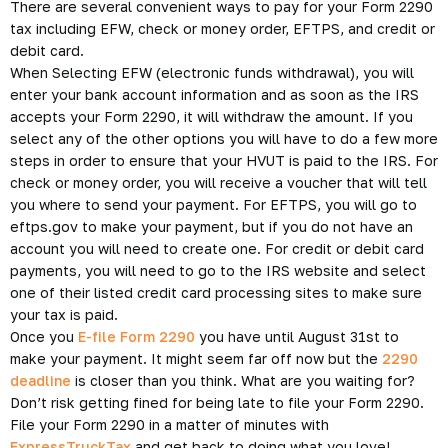
There are several convenient ways to pay for your Form 2290
tax including EFW, check or money order, EFTPS, and credit or
debit card.
When Selecting EFW (electronic funds withdrawal), you will
enter your bank account information and as soon as the IRS
accepts your Form 2290, it will withdraw the amount. If you
select any of the other options you will have to do a few more
steps in order to ensure that your HVUT is paid to the IRS. For
check or money order, you will receive a voucher that will tell
you where to send your payment. For EFTPS, you will go to
eftps.gov to make your payment, but if you do not have an
account you will need to create one. For credit or debit card
payments, you will need to go to the IRS website and select
one of their listed credit card processing sites to make sure
your tax is paid.
Once you
E-file Form 2290
you have until August 31st to
make your payment. It might seem far off now but the
2290
deadline
is closer than you think. What are you waiting for?
Don’t risk getting fined for being late to file your Form 2290.
File your Form 2290 in a matter of minutes with
ExpressTruckTax
and get back to doing what you love!