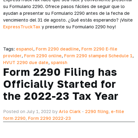
su Formulario 2290. Ofrece pasos fáciles de seguir que lo
ayudan a presentar su Formulario 2290 antes de la fecha de
vencimiento del 31 de agosto. ¿Qué estás esperando? ¡Visite
ExpressTruckTax
y presente su Formulario 2290 hoy!
Tags:
espanol
,
Form 2290 deadline
,
Form 2290 E-file
provider
,
Form 2290 online
,
Form 2290 stamped Schedule 1
,
HVUT 2290 due date
,
spanish
Form 2290 Filing has
Officially Started for
the 2022-23 Tax Year
Posted on July 1, 2022 by
Arlo Clark
-
2290 filing
,
e-fiile
form 2290
,
Form 2290 2022-23