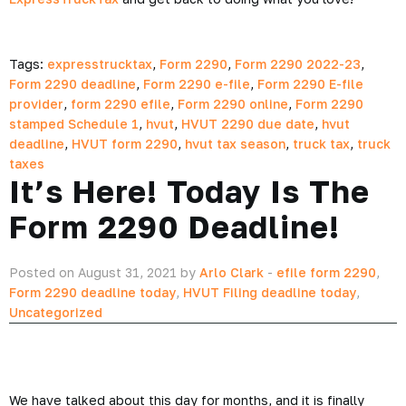
Tags:
expresstrucktax
,
Form 2290
,
Form 2290 2022-23
,
Form 2290 deadline
,
Form 2290 e-file
,
Form 2290 E-file
provider
,
form 2290 efile
,
Form 2290 online
,
Form 2290
stamped Schedule 1
,
hvut
,
HVUT 2290 due date
,
hvut
deadline
,
HVUT form 2290
,
hvut tax season
,
truck tax
,
truck
taxes
It’s Here! Today Is The
Form 2290 Deadline!
Posted on August 31, 2021 by
Arlo Clark
-
efile form 2290
,
Form 2290 deadline today
,
HVUT Filing deadline today
,
Uncategorized
We have talked about this day for months, and it is finally