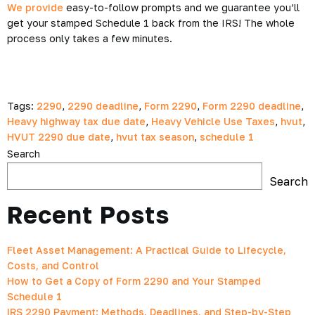
We provide
easy-to-follow prompts and we guarantee you’ll
get your stamped Schedule 1 back from the IRS! The whole
process only takes a few minutes.
Tags:
2290
,
2290 deadline
,
Form 2290
,
Form 2290 deadline
,
Heavy highway tax due date
,
Heavy Vehicle Use Taxes
,
hvut
,
HVUT 2290 due date
,
hvut tax season
,
schedule 1
Search
Search
Recent Posts
Fleet Asset Management: A Practical Guide to Lifecycle,
Costs, and Control
How to Get a Copy of Form 2290 and Your Stamped
Schedule 1
IRS 2290 Payment: Methods, Deadlines, and Step-by-Step